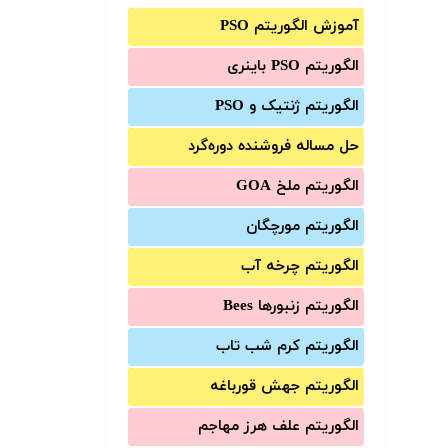
آموزش الگوریتم PSO
الگوریتم PSO باینری
الگوریتم ژنتیک و PSO
حل مساله فروشنده دوره‌گرد
الگوریتم ملخ GOA
الگوریتم مورچگان
الگوریتم چرخه آب
الگوریتم زنبورها Bees
الگوریتم کرم شب تاب
الگوریتم جهش قورباغه
الگوریتم علف هرز مهاجم