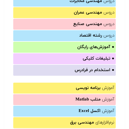
دروس
مهندسی مخابرات
دروس
مهندسی عمران
دروس
مهندسی صنایع
دروس
رشته اقتصاد
●
آموزش‌های رایگان
●
تبلیغات کلیکی
●
استخدام در فرادرس
آموزش
برنامه نویسی
آموزش
متلب Matlab
آموزش
اکسل Excel
نرم‌افزارهای
مهندسی برق