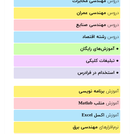
دروس
مهندسی مخابرات
دروس
مهندسی عمران
دروس
مهندسی صنایع
دروس
رشته اقتصاد
●
آموزش‌های رایگان
●
تبلیغات کلیکی
●
استخدام در فرادرس
آموزش
برنامه نویسی
آموزش
متلب Matlab
آموزش
اکسل Excel
نرم‌افزارهای
مهندسی برق