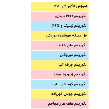
آموزش الگوریتم PSO
الگوریتم PSO باینری
الگوریتم ژنتیک و PSO
حل مساله فروشنده دوره‌گرد
الگوریتم ملخ GOA
الگوریتم مورچگان
الگوریتم چرخه آب
الگوریتم زنبورها Bees
الگوریتم کرم شب تاب
الگوریتم جهش قورباغه
الگوریتم علف هرز مهاجم