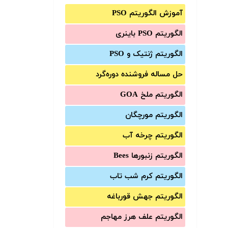
آموزش الگوریتم PSO
الگوریتم PSO باینری
الگوریتم ژنتیک و PSO
حل مساله فروشنده دوره‌گرد
الگوریتم ملخ GOA
الگوریتم مورچگان
الگوریتم چرخه آب
الگوریتم زنبورها Bees
الگوریتم کرم شب تاب
الگوریتم جهش قورباغه
الگوریتم علف هرز مهاجم