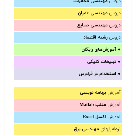
دروس
مهندسی مخابرات
دروس
مهندسی عمران
دروس
مهندسی صنایع
دروس
رشته اقتصاد
●
آموزش‌های رایگان
●
تبلیغات کلیکی
●
استخدام در فرادرس
آموزش
برنامه نویسی
آموزش
متلب Matlab
آموزش
اکسل Excel
نرم‌افزارهای
مهندسی برق