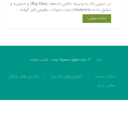
در دنیایی که به وسیله «کلان داده‌ها» (Big Data) و «تجزیه و
تحلیل داده» (Analytics) تحت تحولات عظیمی قرار گرفته…
ادامه مطلب
© تمام حقوق محفوظ است - متلب سایت
متلب سایت
آموزش های فرادرس
فرادرس های رایگان
تماس با ما