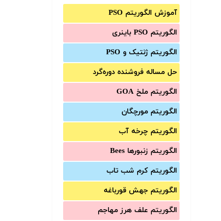
آموزش الگوریتم PSO
الگوریتم PSO باینری
الگوریتم ژنتیک و PSO
حل مساله فروشنده دوره‌گرد
الگوریتم ملخ GOA
الگوریتم مورچگان
الگوریتم چرخه آب
الگوریتم زنبورها Bees
الگوریتم کرم شب تاب
الگوریتم جهش قورباغه
الگوریتم علف هرز مهاجم