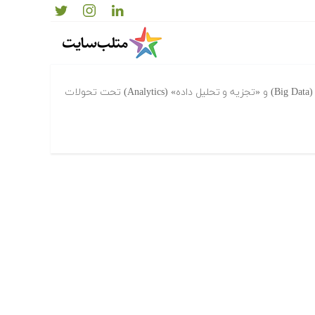
در دنیایی که به وسیله «کلان داده‌ها» (Big Data) و «تجزیه و تحلیل داده» (Analytics) تحت تحولات