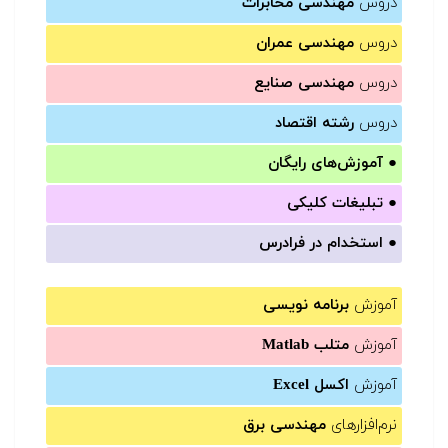
دروس
مهندسی مخابرات
دروس
مهندسی عمران
دروس
مهندسی صنایع
دروس
رشته اقتصاد
●
آموزش‌های رایگان
●
تبلیغات کلیکی
●
استخدام در فرادرس
آموزش
برنامه نویسی
آموزش
متلب Matlab
آموزش
اکسل Excel
نرم‌افزارهای
مهندسی برق