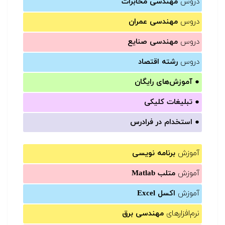
دروس
مهندسی مخابرات
دروس
مهندسی عمران
دروس
مهندسی صنایع
دروس
رشته اقتصاد
●
آموزش‌های رایگان
●
تبلیغات کلیکی
●
استخدام در فرادرس
آموزش
برنامه نویسی
آموزش
متلب Matlab
آموزش
اکسل Excel
نرم‌افزارهای
مهندسی برق