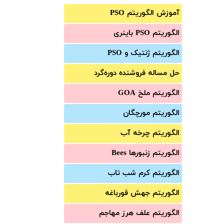
آموزش الگوریتم PSO
الگوریتم PSO باینری
الگوریتم ژنتیک و PSO
حل مساله فروشنده دوره‌گرد
الگوریتم ملخ GOA
الگوریتم مورچگان
الگوریتم چرخه آب
الگوریتم زنبورها Bees
الگوریتم کرم شب تاب
الگوریتم جهش قورباغه
الگوریتم علف هرز مهاجم