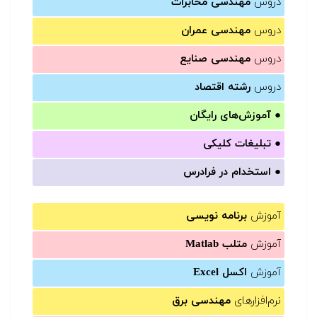
دروس
مهندسی مخابرات
دروس
مهندسی عمران
دروس
مهندسی صنایع
دروس
رشته اقتصاد
●
آموزش‌های رایگان
●
تبلیغات کلیکی
●
استخدام در فرادرس
آموزش
برنامه نویسی
آموزش
متلب Matlab
آموزش
اکسل Excel
نرم‌افزارهای
مهندسی برق