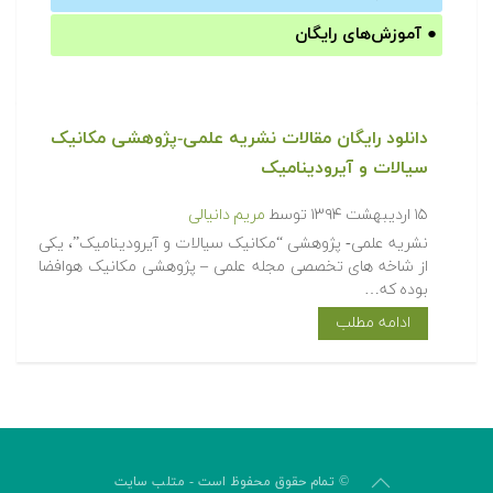
●
آموزش‌های رایگان
دانلود رایگان مقالات نشریه علمی-پژوهشی مکانیک
سیالات و آیرودینامیک
۱۵ اردیبهشت ۱۳۹۴
توسط
مریم دانیالی
نشریه علمی- پژوهشی “مکانیک سیالات و آیرودینامیک”، یکی
از شاخه­ های تخصصی مجله علمی – پژوهشی مکانیک هوافضا
بوده که…
ادامه مطلب
© تمام حقوق محفوظ است - متلب سایت