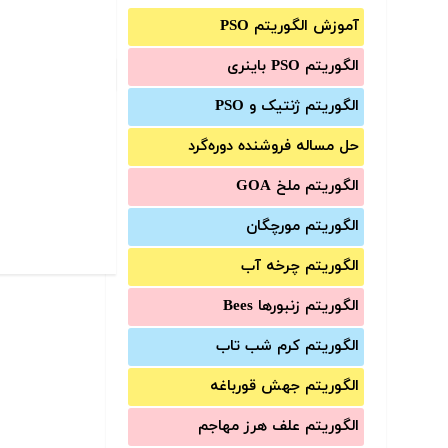
آموزش الگوریتم PSO
الگوریتم PSO باینری
الگوریتم ژنتیک و PSO
حل مساله فروشنده دوره‌گرد
الگوریتم ملخ GOA
الگوریتم مورچگان
الگوریتم چرخه آب
الگوریتم زنبورها Bees
الگوریتم کرم شب تاب
الگوریتم جهش قورباغه
الگوریتم علف هرز مهاجم