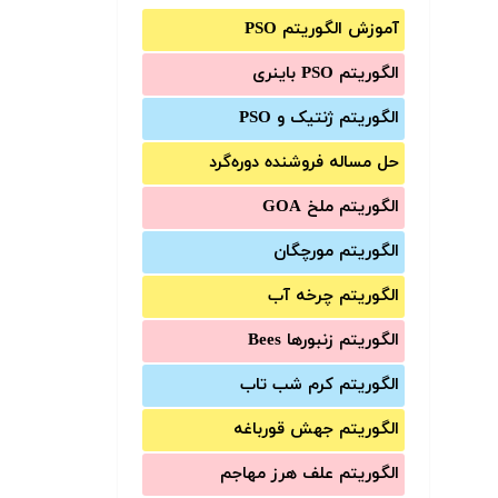
آموزش الگوریتم PSO
الگوریتم PSO باینری
الگوریتم ژنتیک و PSO
حل مساله فروشنده دوره‌گرد
الگوریتم ملخ GOA
الگوریتم مورچگان
الگوریتم چرخه آب
الگوریتم زنبورها Bees
الگوریتم کرم شب تاب
الگوریتم جهش قورباغه
الگوریتم علف هرز مهاجم