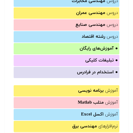
دروس
مهندسی مخابرات
دروس
مهندسی عمران
دروس
مهندسی صنایع
دروس
رشته اقتصاد
●
آموزش‌های رایگان
●
تبلیغات کلیکی
●
استخدام در فرادرس
آموزش
برنامه نویسی
آموزش
متلب Matlab
آموزش
اکسل Excel
نرم‌افزارهای
مهندسی برق