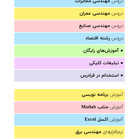
دروس
مهندسی مخابرات
دروس
مهندسی عمران
دروس
مهندسی صنایع
دروس
رشته اقتصاد
●
آموزش‌های رایگان
●
تبلیغات کلیکی
●
استخدام در فرادرس
آموزش
برنامه نویسی
آموزش
متلب Matlab
آموزش
اکسل Excel
نرم‌افزارهای
مهندسی برق