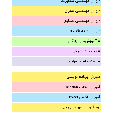
دروس
مهندسی مخابرات
دروس
مهندسی عمران
دروس
مهندسی صنایع
دروس
رشته اقتصاد
●
آموزش‌های رایگان
●
تبلیغات کلیکی
●
استخدام در فرادرس
آموزش
برنامه نویسی
آموزش
متلب Matlab
آموزش
اکسل Excel
نرم‌افزارهای
مهندسی برق