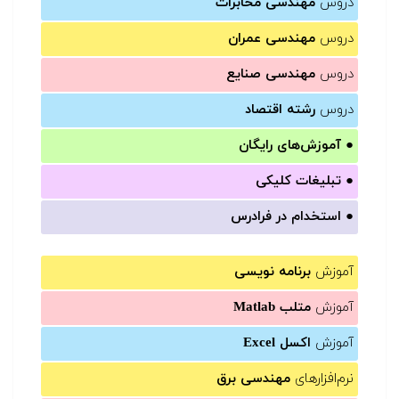
دروس
مهندسی مخابرات
دروس
مهندسی عمران
دروس
مهندسی صنایع
دروس
رشته اقتصاد
●
آموزش‌های رایگان
●
تبلیغات کلیکی
●
استخدام در فرادرس
آموزش
برنامه نویسی
آموزش
متلب Matlab
آموزش
اکسل Excel
نرم‌افزارهای
مهندسی برق