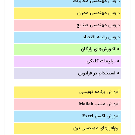
دروس
مهندسی مخابرات
دروس
مهندسی عمران
دروس
مهندسی صنایع
دروس
رشته اقتصاد
●
آموزش‌های رایگان
●
تبلیغات کلیکی
●
استخدام در فرادرس
آموزش
برنامه نویسی
آموزش
متلب Matlab
آموزش
اکسل Excel
نرم‌افزارهای
مهندسی برق