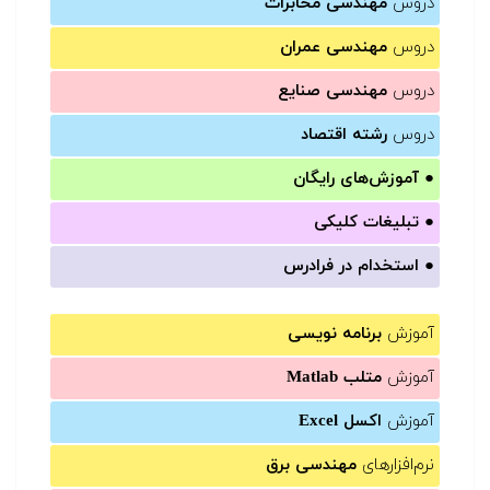
دروس
مهندسی مخابرات
دروس
مهندسی عمران
دروس
مهندسی صنایع
دروس
رشته اقتصاد
●
آموزش‌های رایگان
●
تبلیغات کلیکی
●
استخدام در فرادرس
آموزش
برنامه نویسی
آموزش
متلب Matlab
آموزش
اکسل Excel
نرم‌افزارهای
مهندسی برق