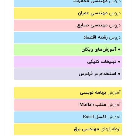
دروس
مهندسی مخابرات
دروس
مهندسی عمران
دروس
مهندسی صنایع
دروس
رشته اقتصاد
●
آموزش‌های رایگان
●
تبلیغات کلیکی
●
استخدام در فرادرس
آموزش
برنامه نویسی
آموزش
متلب Matlab
آموزش
اکسل Excel
نرم‌افزارهای
مهندسی برق