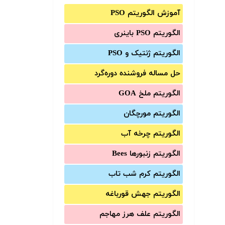
آموزش الگوریتم PSO
الگوریتم PSO باینری
الگوریتم ژنتیک و PSO
حل مساله فروشنده دوره‌گرد
الگوریتم ملخ GOA
الگوریتم مورچگان
الگوریتم چرخه آب
الگوریتم زنبورها Bees
الگوریتم کرم شب تاب
الگوریتم جهش قورباغه
الگوریتم علف هرز مهاجم