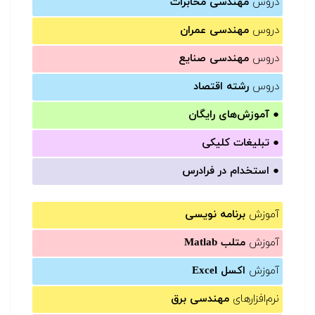
دروس
مهندسی مخابرات
دروس
مهندسی عمران
دروس
مهندسی صنایع
دروس
رشته اقتصاد
●
آموزش‌های رایگان
●
تبلیغات کلیکی
●
استخدام در فرادرس
آموزش
برنامه نویسی
آموزش
متلب Matlab
آموزش
اکسل Excel
نرم‌افزارهای
مهندسی برق