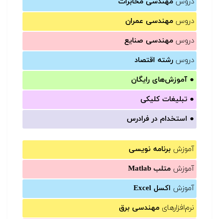
دروس
مهندسی مخابرات
دروس
مهندسی عمران
دروس
مهندسی صنایع
دروس
رشته اقتصاد
●
آموزش‌های رایگان
●
تبلیغات کلیکی
●
استخدام در فرادرس
آموزش
برنامه نویسی
آموزش
متلب Matlab
آموزش
اکسل Excel
نرم‌افزارهای
مهندسی برق