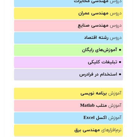
دروس
مهندسی مخابرات
دروس
مهندسی عمران
دروس
مهندسی صنایع
دروس
رشته اقتصاد
●
آموزش‌های رایگان
●
تبلیغات کلیکی
●
استخدام در فرادرس
آموزش
برنامه نویسی
آموزش
متلب Matlab
آموزش
اکسل Excel
نرم‌افزارهای
مهندسی برق