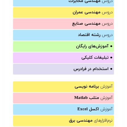
دروس
مهندسی مخابرات
دروس
مهندسی عمران
دروس
مهندسی صنایع
دروس
رشته اقتصاد
●
آموزش‌های رایگان
●
تبلیغات کلیکی
●
استخدام در فرادرس
آموزش
برنامه نویسی
آموزش
متلب Matlab
آموزش
اکسل Excel
نرم‌افزارهای
مهندسی برق