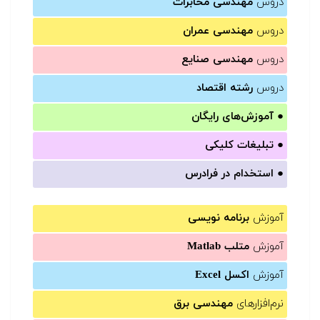
دروس
مهندسی مخابرات
دروس
مهندسی عمران
دروس
مهندسی صنایع
دروس
رشته اقتصاد
●
آموزش‌های رایگان
●
تبلیغات کلیکی
●
استخدام در فرادرس
آموزش
برنامه نویسی
آموزش
متلب Matlab
آموزش
اکسل Excel
نرم‌افزارهای
مهندسی برق