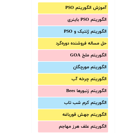
آموزش الگوریتم PSO
الگوریتم PSO باینری
الگوریتم ژنتیک و PSO
حل مساله فروشنده دوره‌گرد
الگوریتم ملخ GOA
الگوریتم مورچگان
الگوریتم چرخه آب
الگوریتم زنبورها Bees
الگوریتم کرم شب تاب
الگوریتم جهش قورباغه
الگوریتم علف هرز مهاجم