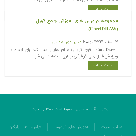
مباحثی مانند آشنایی اولیه با کورل، ویژگی های آن،…
ادامه مطلب
مجموعه فرادرس های آموزش جامع کورل
(CorelDRAW)
۳ اسفند ۱۳۹۳
توسط
مدیر امور آموزش
CorelDraw از قوی ترین نرم افزارهایی است که برای ایجاد و
ویرایش فایل های گرافیکی برداری استفاده می شود….
ادامه مطلب
© تمام حقوق محفوظ است - متلب سایت
متلب سایت
آموزش های فرادرس
فرادرس های رایگان