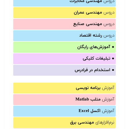
دروس
مهندسی مخابرات
دروس
مهندسی عمران
دروس
مهندسی صنایع
دروس
رشته اقتصاد
●
آموزش‌های رایگان
●
تبلیغات کلیکی
●
استخدام در فرادرس
آموزش
برنامه نویسی
آموزش
متلب Matlab
آموزش
اکسل Excel
نرم‌افزارهای
مهندسی برق