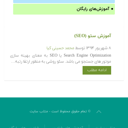
●
آموزش‌های رایگان
آموزش سئو (SEO)
۸ شهریور ۱۳۹۴
توسط
محمد حسینی کیا
Search Engine Optimization یا SEO به معنای بهینه سازی
موتور های جستجو می باشد. سئو روشی به منظور ارتقا رتبه…
ادامه مطلب
© تمام حقوق محفوظ است - متلب سایت