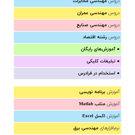
دروس
مهندسی مخابرات
دروس
مهندسی عمران
دروس
مهندسی صنایع
دروس
رشته اقتصاد
●
آموزش‌های رایگان
●
تبلیغات کلیکی
●
استخدام در فرادرس
آموزش
برنامه نویسی
آموزش
متلب Matlab
آموزش
اکسل Excel
نرم‌افزارهای
مهندسی برق