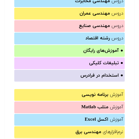
دروس
مهندسی مخابرات
دروس
مهندسی عمران
دروس
مهندسی صنایع
دروس
رشته اقتصاد
●
آموزش‌های رایگان
●
تبلیغات کلیکی
●
استخدام در فرادرس
آموزش
برنامه نویسی
آموزش
متلب Matlab
آموزش
اکسل Excel
نرم‌افزارهای
مهندسی برق