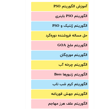
آموزش الگوریتم PSO
الگوریتم PSO باینری
الگوریتم ژنتیک و PSO
حل مساله فروشنده دوره‌گرد
الگوریتم ملخ GOA
الگوریتم مورچگان
الگوریتم چرخه آب
الگوریتم زنبورها Bees
الگوریتم کرم شب تاب
الگوریتم جهش قورباغه
الگوریتم علف هرز مهاجم