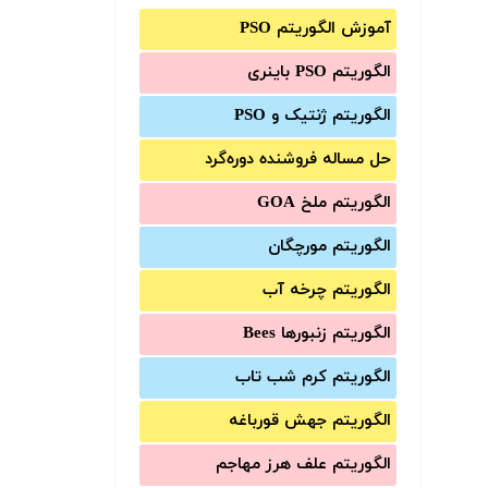
آموزش الگوریتم PSO
الگوریتم PSO باینری
الگوریتم ژنتیک و PSO
حل مساله فروشنده دوره‌گرد
الگوریتم ملخ GOA
الگوریتم مورچگان
الگوریتم چرخه آب
الگوریتم زنبورها Bees
الگوریتم کرم شب تاب
الگوریتم جهش قورباغه
الگوریتم علف هرز مهاجم