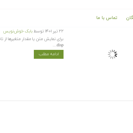
گان
تماس با ما
تابع disp در متلب — آموزش دستور نمایش خروجی disp در Matlab
۲۲ تیر ۱۴۰۱
توسط
بابک خوش‌نویس
disp…
ادامه مطلب