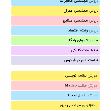
دروس
مهندسی مخابرات
دروس
مهندسی عمران
دروس
مهندسی صنایع
دروس
رشته اقتصاد
●
آموزش‌های رایگان
●
تبلیغات کلیکی
●
استخدام در فرادرس
آموزش
برنامه نویسی
آموزش
متلب Matlab
آموزش
اکسل Excel
نرم‌افزارهای
مهندسی برق