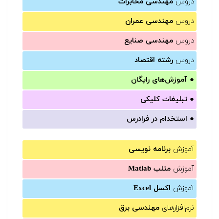
دروس
مهندسی مخابرات
دروس
مهندسی عمران
دروس
مهندسی صنایع
دروس
رشته اقتصاد
●
آموزش‌های رایگان
●
تبلیغات کلیکی
●
استخدام در فرادرس
آموزش
برنامه نویسی
آموزش
متلب Matlab
آموزش
اکسل Excel
نرم‌افزارهای
مهندسی برق