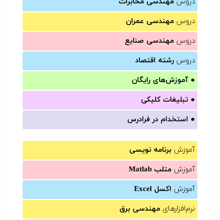
دروس
مهندسی مخابرات
دروس
مهندسی عمران
دروس
مهندسی صنایع
دروس
رشته اقتصاد
●
آموزش‌های رایگان
●
تبلیغات کلیکی
●
استخدام در فرادرس
آموزش
برنامه نویسی
آموزش
متلب Matlab
آموزش
اکسل Excel
نرم‌افزارهای
مهندسی برق