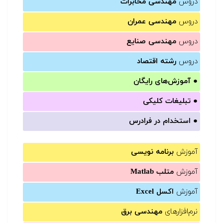
دروس
مهندسی مخابرات
دروس
مهندسی عمران
دروس
مهندسی صنایع
دروس
رشته اقتصاد
●
آموزش‌های رایگان
●
تبلیغات کلیکی
●
استخدام در فرادرس
آموزش
برنامه نویسی
آموزش
متلب Matlab
آموزش
اکسل Excel
نرم‌افزارهای
مهندسی برق