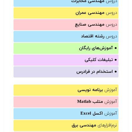
دروس
مهندسی مخابرات
دروس
مهندسی عمران
دروس
مهندسی صنایع
دروس
رشته اقتصاد
●
آموزش‌های رایگان
●
تبلیغات کلیکی
●
استخدام در فرادرس
آموزش
برنامه نویسی
آموزش
متلب Matlab
آموزش
اکسل Excel
نرم‌افزارهای
مهندسی برق