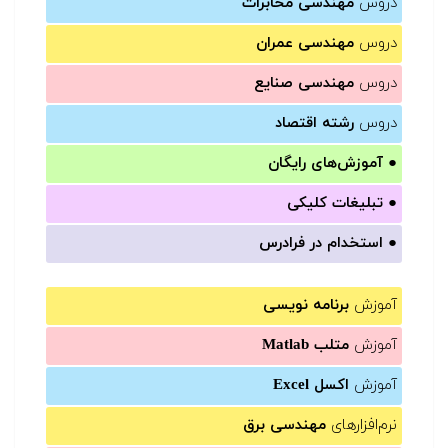
دروس
مهندسی مخابرات
دروس
مهندسی عمران
دروس
مهندسی صنایع
دروس
رشته اقتصاد
●
آموزش‌های رایگان
●
تبلیغات کلیکی
●
استخدام در فرادرس
آموزش
برنامه نویسی
آموزش
متلب Matlab
آموزش
اکسل Excel
نرم‌افزارهای
مهندسی برق