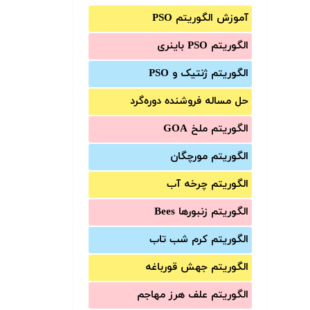
آموزش الگوریتم PSO
الگوریتم PSO باینری
الگوریتم ژنتیک و PSO
حل مساله فروشنده دوره‌گرد
الگوریتم ملخ GOA
الگوریتم مورچگان
الگوریتم چرخه آب
الگوریتم زنبورها Bees
الگوریتم کرم شب تاب
الگوریتم جهش قورباغه
الگوریتم علف هرز مهاجم