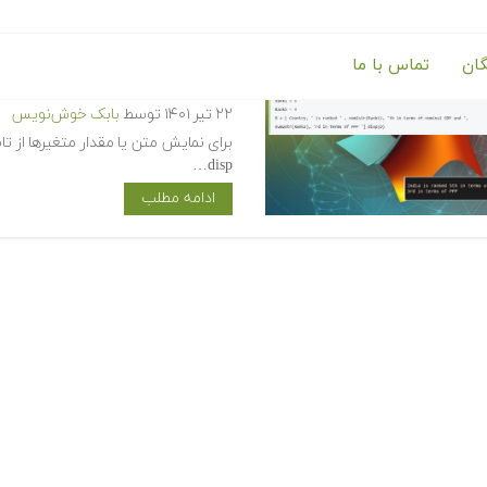
گان
تماس با ما
تابع disp در متلب — آموزش دستور نمایش خروجی disp در Matlab
۲۲ تیر ۱۴۰۱
توسط
بابک خوش‌نویس
disp…
ادامه مطلب