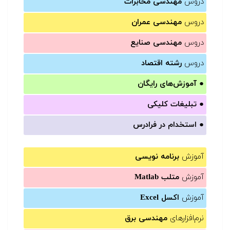
دروس
مهندسی مخابرات
دروس
مهندسی عمران
دروس
مهندسی صنایع
دروس
رشته اقتصاد
●
آموزش‌های رایگان
●
تبلیغات کلیکی
●
استخدام در فرادرس
آموزش
برنامه نویسی
آموزش
متلب Matlab
آموزش
اکسل Excel
نرم‌افزارهای
مهندسی برق