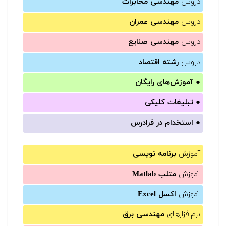
دروس
مهندسی مخابرات
دروس
مهندسی عمران
دروس
مهندسی صنایع
دروس
رشته اقتصاد
●
آموزش‌های رایگان
●
تبلیغات کلیکی
●
استخدام در فرادرس
آموزش
برنامه نویسی
آموزش
متلب Matlab
آموزش
اکسل Excel
نرم‌افزارهای
مهندسی برق