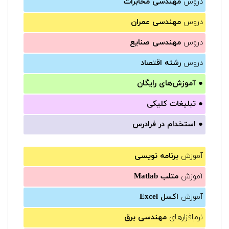
دروس
مهندسی مخابرات
دروس
مهندسی عمران
دروس
مهندسی صنایع
دروس
رشته اقتصاد
●
آموزش‌های رایگان
●
تبلیغات کلیکی
●
استخدام در فرادرس
آموزش
برنامه نویسی
آموزش
متلب Matlab
آموزش
اکسل Excel
نرم‌افزارهای
مهندسی برق