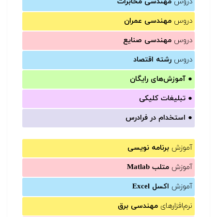
دروس
مهندسی مخابرات
دروس
مهندسی عمران
دروس
مهندسی صنایع
دروس
رشته اقتصاد
●
آموزش‌های رایگان
●
تبلیغات کلیکی
●
استخدام در فرادرس
آموزش
برنامه نویسی
آموزش
متلب Matlab
آموزش
اکسل Excel
نرم‌افزارهای
مهندسی برق