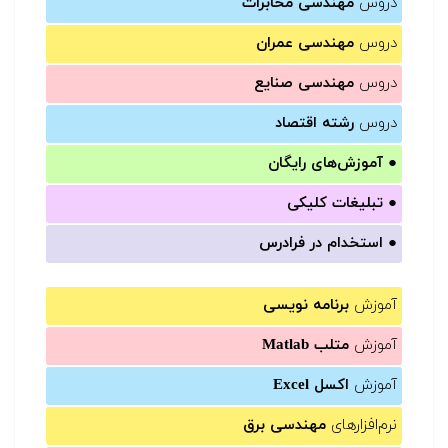
دروس
مهندسی مخابرات
دروس
مهندسی عمران
دروس
مهندسی صنایع
دروس
رشته اقتصاد
●
آموزش‌های رایگان
●
تبلیغات کلیکی
●
استخدام در فرادرس
آموزش
برنامه نویسی
آموزش
متلب Matlab
آموزش
اکسل Excel
نرم‌افزارهای
مهندسی برق