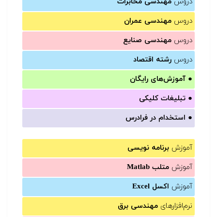
دروس
مهندسی مخابرات
دروس
مهندسی عمران
دروس
مهندسی صنایع
دروس
رشته اقتصاد
●
آموزش‌های رایگان
●
تبلیغات کلیکی
●
استخدام در فرادرس
آموزش
برنامه نویسی
آموزش
متلب Matlab
آموزش
اکسل Excel
نرم‌افزارهای
مهندسی برق