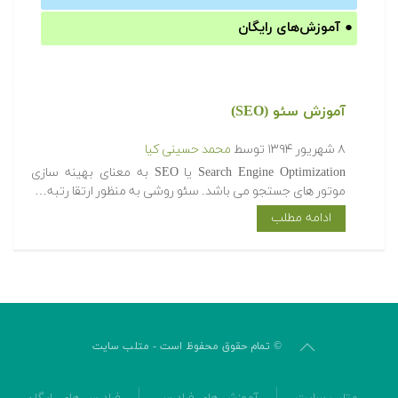
●
آموزش‌های رایگان
آموزش سئو (SEO)
۸ شهریور ۱۳۹۴
توسط
محمد حسینی کیا
Search Engine Optimization یا SEO به معنای بهینه سازی
موتور های جستجو می باشد. سئو روشی به منظور ارتقا رتبه…
ادامه مطلب
© تمام حقوق محفوظ است - متلب سایت