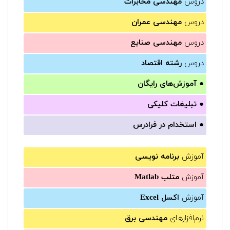
دروس
مهندسی مخابرات
دروس
مهندسی عمران
دروس
مهندسی صنایع
دروس
رشته اقتصاد
●
آموزش‌های رایگان
●
تبلیغات کلیکی
●
استخدام در فرادرس
آموزش
برنامه نویسی
آموزش
متلب Matlab
آموزش
اکسل Excel
نرم‌افزارهای
مهندسی برق