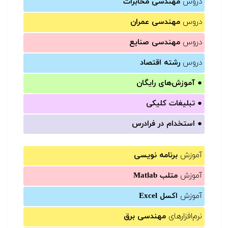
دروس
مهندسی مخابرات
دروس
مهندسی عمران
دروس
مهندسی صنایع
دروس
رشته اقتصاد
●
آموزش‌های رایگان
●
تبلیغات کلیکی
●
استخدام در فرادرس
آموزش
برنامه نویسی
آموزش
متلب Matlab
آموزش
اکسل Excel
نرم‌افزارهای
مهندسی برق