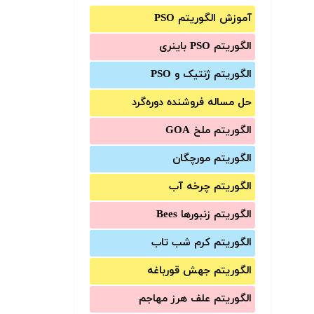
آموزش الگوریتم PSO
الگوریتم PSO باینری
الگوریتم ژنتیک و PSO
حل مساله فروشنده دوره‌گرد
الگوریتم ملخ GOA
الگوریتم مورچگان
الگوریتم چرخه آب
الگوریتم زنبورها Bees
الگوریتم کرم شب تاب
الگوریتم جهش قورباغه
الگوریتم علف هرز مهاجم