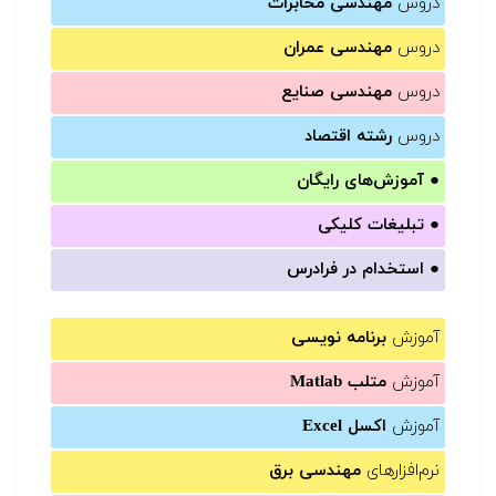
دروس
مهندسی مخابرات
دروس
مهندسی عمران
دروس
مهندسی صنایع
دروس
رشته اقتصاد
●
آموزش‌های رایگان
●
تبلیغات کلیکی
●
استخدام در فرادرس
آموزش
برنامه نویسی
آموزش
متلب Matlab
آموزش
اکسل Excel
نرم‌افزارهای
مهندسی برق