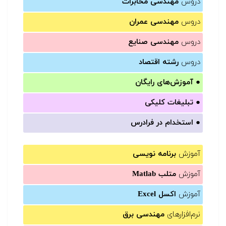
دروس
مهندسی مخابرات
دروس
مهندسی عمران
دروس
مهندسی صنایع
دروس
رشته اقتصاد
●
آموزش‌های رایگان
●
تبلیغات کلیکی
●
استخدام در فرادرس
آموزش
برنامه نویسی
آموزش
متلب Matlab
آموزش
اکسل Excel
نرم‌افزارهای
مهندسی برق